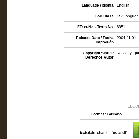
Language / Idioma
English
LoC Class
PS: Language
EText-No. / Texto No.
6851
Release Date / Fecha
2004-11-01
impresión
Copyright Status/
Not copyright
Derechos Autor
EBOOK
Format / Formato
text/plain; charset="us-ascii"