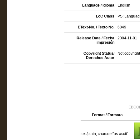
Language / Idioma
English
LoC Class
PS: Language
EText-No. / Texto No.
6849
Release Date / Fecha
2004-11-01
impresión
Copyright Status/
Not copyright
Derechos Autor
EBOOK
Format / Formato
text/plain; charset="us-ascii"