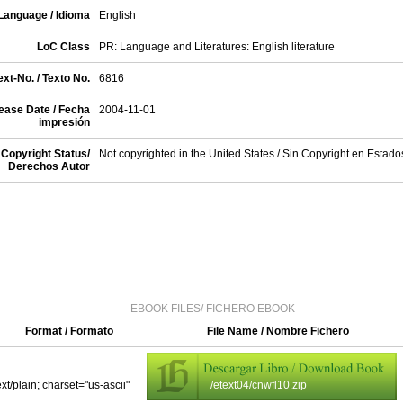
Language / Idioma
English
LoC Class
PR: Language and Literatures: English literature
xt-No. / Texto No.
6816
ease Date / Fecha
2004-11-01
impresión
Copyright Status/
Not copyrighted in the United States / Sin Copyright en Estad
Derechos Autor
EBOOK FILES/ FICHERO EBOOK
Format / Formato
File Name / Nombre Fichero
ext/plain; charset="us-ascii"
/etext04/cnwfl10.zip