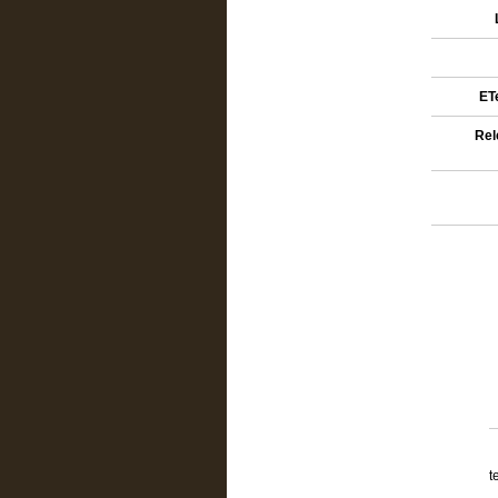
ETe
Rel
t