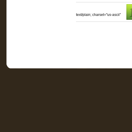
text/plain; charset="us-ascii"