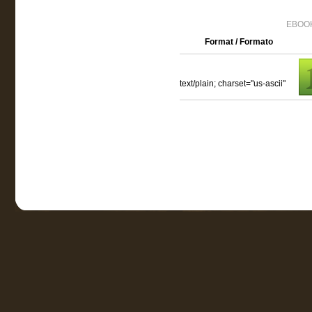
EBOOK
Format / Formato
text/plain; charset="us-ascii"