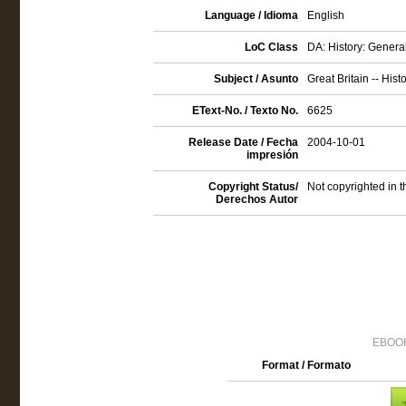
Language / Idioma
English
LoC Class
DA: History: Genera
Subject / Asunto
Great Britain -- His
EText-No. / Texto No.
6625
Release Date / Fecha
2004-10-01
impresión
Copyright Status/
Not copyrighted in 
Derechos Autor
EBOOK
Format / Formato