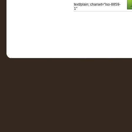
text/plain; charset="iso-8859-
1"