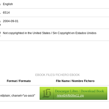
a
English
.
6514
a
2004-09-01
n
/
Not copyrighted in the United States / Sin Copyright en Estados Unidos
r
EBOOK FILES/ FICHERO EBOOK
Format / Formato
File Name / Nombre Fichero
ext/plain; charset="us-ascii"
/etext04/fb08w11.zip