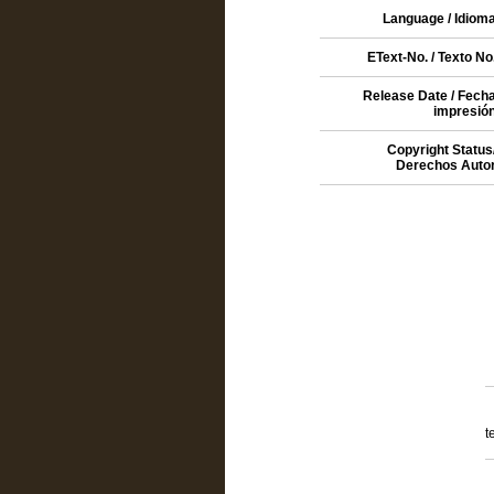
Language / Idiom
EText-No. / Texto No
Release Date / Fech
impresió
Copyright Status
Derechos Auto
t