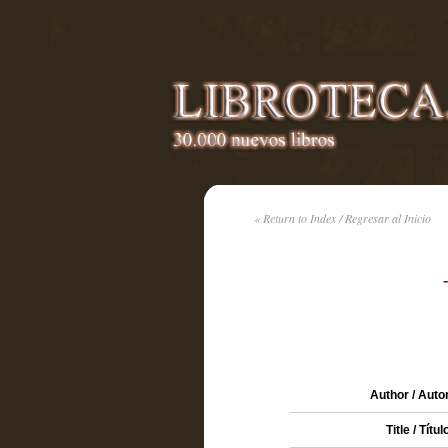
« Return to Index / Regresar al Inicio
Author / Auto
Title / Títul