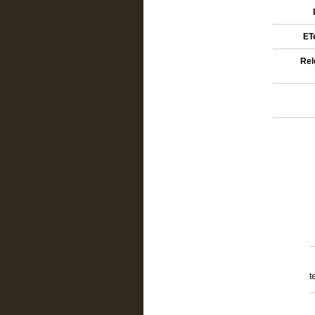
ETe
Rel
t