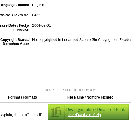
Language / Idioma
English
xt-No. / Texto No.
6432
ease Date / Fecha
2004-09-01
impresión
Copyright Status/
Not copyrighted in the United States / Sin Copyright en Estad
Derechos Autor
EBOOK FILES/ FICHERO EBOOK
Format / Formato
File Name / Nombre Fichero
ext/plain; charset="us-ascii"
/etext04/btwsp10.zip