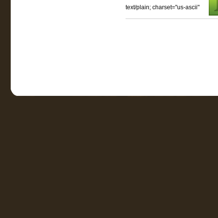
text/plain; charset="us-ascii"