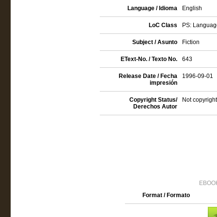
Language / Idioma
English
LoC Class
PS: Language
Subject / Asunto
Fiction
EText-No. / Texto No.
643
Release Date / Fecha
1996-09-01
impresión
Copyright Status/
Not copyright
Derechos Autor
EBOOK
Format / Formato