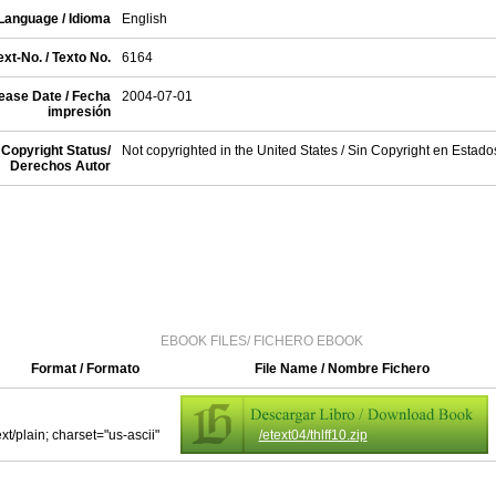
Language / Idioma
English
xt-No. / Texto No.
6164
ease Date / Fecha
2004-07-01
impresión
Copyright Status/
Not copyrighted in the United States / Sin Copyright en Estad
Derechos Autor
EBOOK FILES/ FICHERO EBOOK
Format / Formato
File Name / Nombre Fichero
ext/plain; charset="us-ascii"
/etext04/thlff10.zip