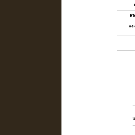
ETe
Rel
t