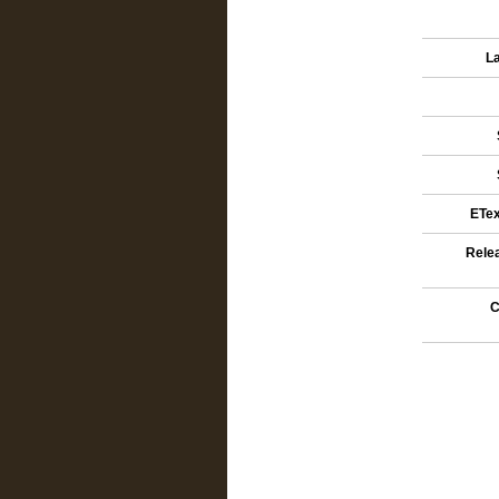
L
ETex
Rele
C