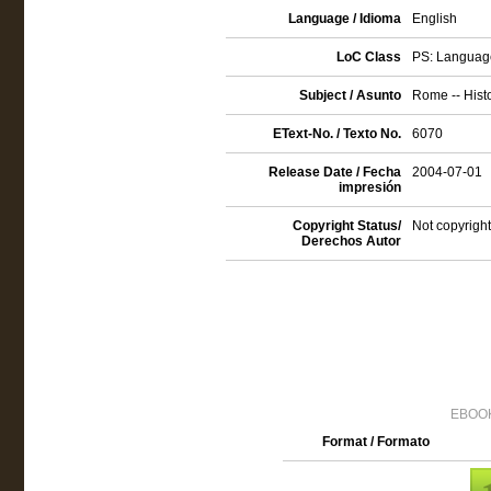
Language / Idioma
English
LoC Class
PS: Language
Subject / Asunto
Rome -- Histo
EText-No. / Texto No.
6070
Release Date / Fecha
2004-07-01
impresión
Copyright Status/
Not copyright
Derechos Autor
EBOOK
Format / Formato