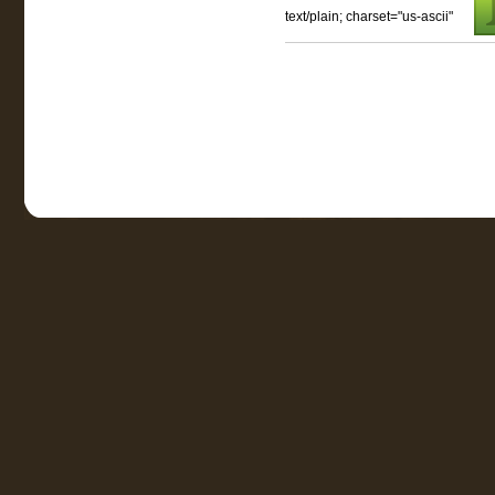
text/plain; charset="us-ascii"