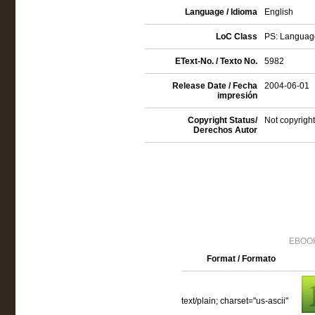
Language / Idioma
English
LoC Class
PS: Language
EText-No. / Texto No.
5982
Release Date / Fecha
2004-06-01
impresión
Copyright Status/
Not copyright
Derechos Autor
EBOOK
Format / Formato
text/plain; charset="us-ascii"