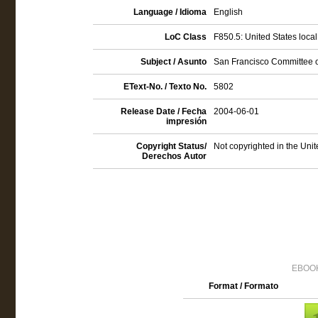
Language / Idioma
English
LoC Class
F850.5: United States local 
Subject / Asunto
San Francisco Committee o
EText-No. / Texto No.
5802
Release Date / Fecha
2004-06-01
impresión
Copyright Status/
Not copyrighted in the Uni
Derechos Autor
EBOOK
Format / Formato