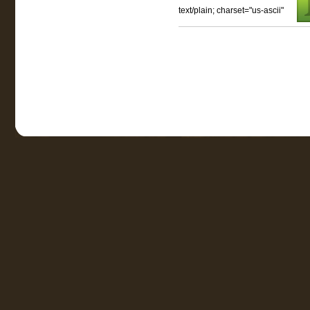
text/plain; charset="us-ascii"