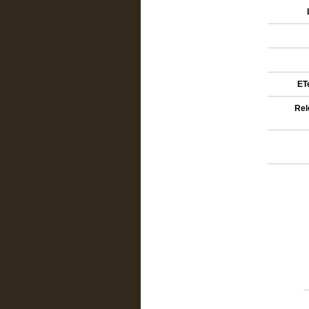
ETe
Rel