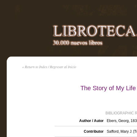
« Return to Index / Regresar al Inicio
The Story of My Lif
BIBLIOGRAPHIC 
Author / Autor
Ebers, Georg, 18
Contributor
Safford, Mary J. [T