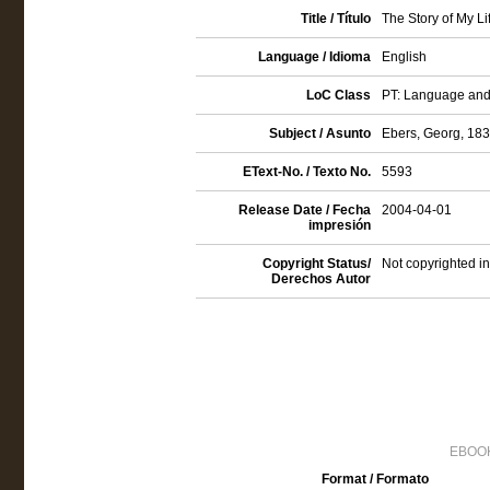
Title / Título
The Story of My L
Language / Idioma
English
LoC Class
PT: Language and 
Subject / Asunto
Ebers, Georg, 18
EText-No. / Texto No.
5593
Release Date / Fecha
2004-04-01
impresión
Copyright Status/
Not copyrighted in
Derechos Autor
EBOOK
Format / Formato