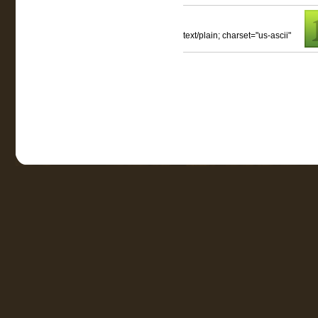
text/plain; charset="us-ascii"