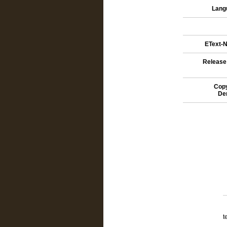
Lang
EText-N
Release
Copy
De
t