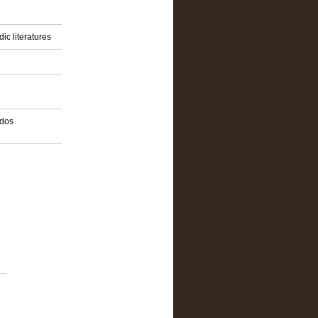
ic literatures
idos