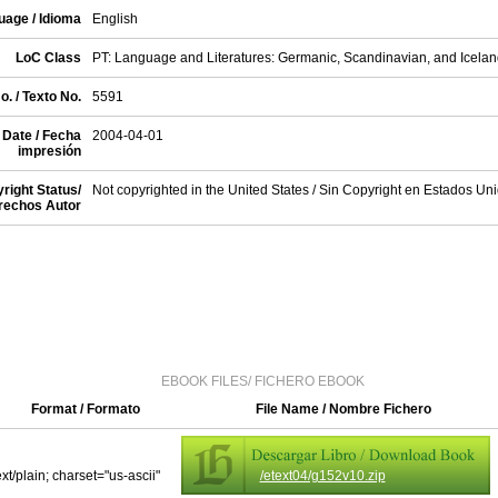
uage / Idioma
English
LoC Class
PT: Language and Literatures: Germanic, Scandinavian, and Iceland
o. / Texto No.
5591
 Date / Fecha
2004-04-01
impresión
right Status/
Not copyrighted in the United States / Sin Copyright en Estados Un
rechos Autor
EBOOK FILES/ FICHERO EBOOK
Format / Formato
File Name / Nombre Fichero
ext/plain; charset="us-ascii"
/etext04/g152v10.zip