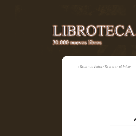
« Return to Index / Regresar al Inicio
A