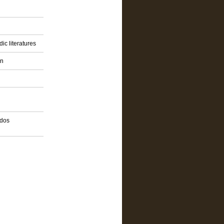
ic literatures
on
idos