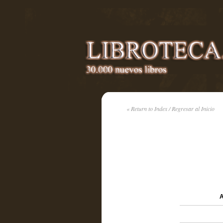
« Return to Index / Regresar al Inicio
A