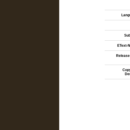
Lang
Sub
EText-N
Release
Copy
De