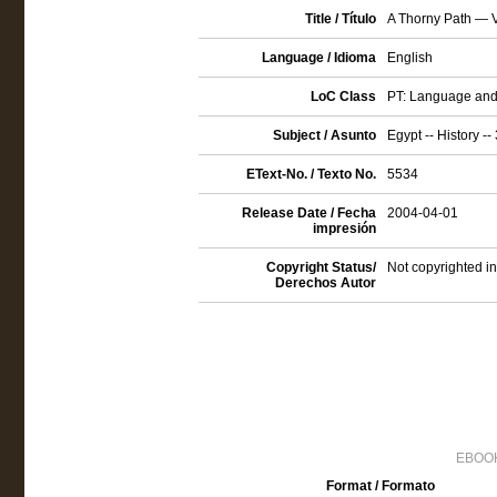
Title / Título
A Thorny Path — 
Language / Idioma
English
LoC Class
PT: Language and 
Subject / Asunto
Egypt -- History --
EText-No. / Texto No.
5534
Release Date / Fecha
2004-04-01
impresión
Copyright Status/
Not copyrighted in
Derechos Autor
EBOOK
Format / Formato