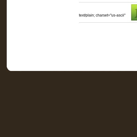
text/plain; charset="us-ascii"