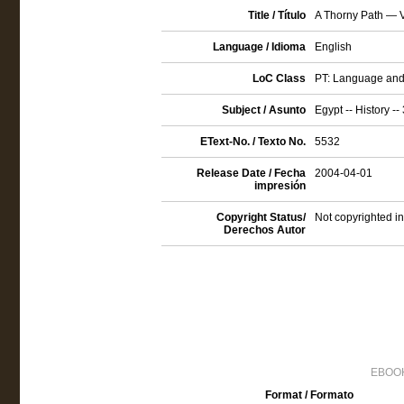
Title / Título
A Thorny Path — 
Language / Idioma
English
LoC Class
PT: Language and 
Subject / Asunto
Egypt -- History --
EText-No. / Texto No.
5532
Release Date / Fecha
2004-04-01
impresión
Copyright Status/
Not copyrighted in
Derechos Autor
EBOOK
Format / Formato