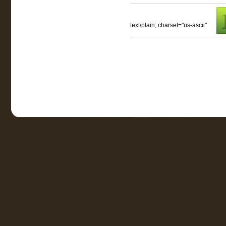
text/plain; charset="us-ascii"