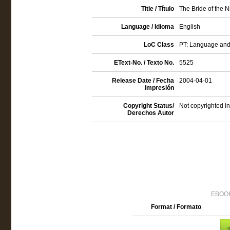
Title / Título
The Bride of the 
Language / Idioma
English
LoC Class
PT: Language and 
EText-No. / Texto No.
5525
Release Date / Fecha
2004-04-01
impresión
Copyright Status/
Not copyrighted in
Derechos Autor
EBOOK
Format / Formato