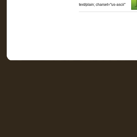
text/plain; charset="us-ascii"