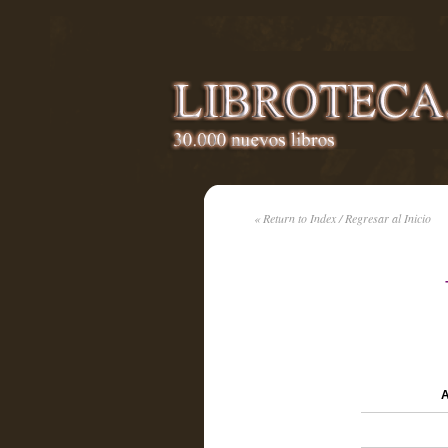
« Return to Index / Regresar al Inicio
A