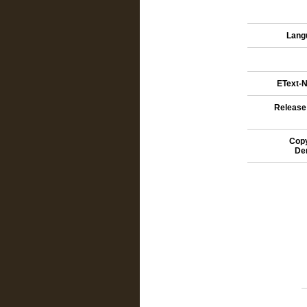
Lang
EText-N
Release
Copy
De