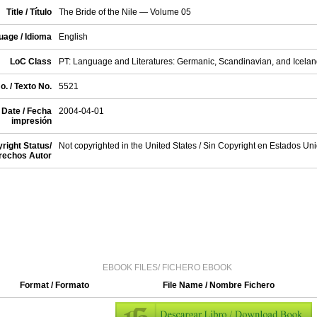
Title / Título
The Bride of the Nile — Volume 05
uage / Idioma
English
LoC Class
PT: Language and Literatures: Germanic, Scandinavian, and Iceland
o. / Texto No.
5521
 Date / Fecha
2004-04-01
impresión
right Status/
Not copyrighted in the United States / Sin Copyright en Estados Un
rechos Autor
EBOOK FILES/ FICHERO EBOOK
Format / Formato
File Name / Nombre Fichero