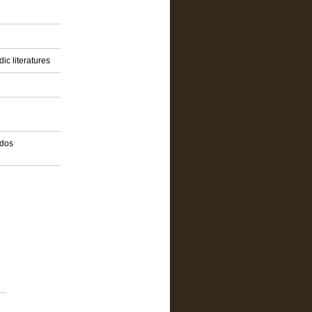
ic literatures
idos