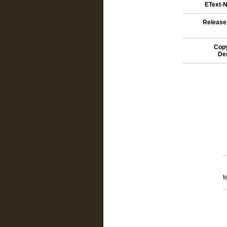
EText-N
Release
Copy
De
t