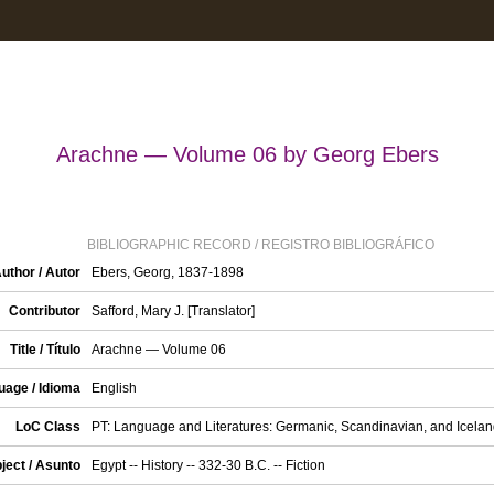
Arachne — Volume 06 by Georg Ebers
BIBLIOGRAPHIC RECORD / REGISTRO BIBLIOGRÁFICO
uthor / Autor
Ebers, Georg, 1837-1898
Contributor
Safford, Mary J. [Translator]
Title / Título
Arachne — Volume 06
uage / Idioma
English
LoC Class
PT: Language and Literatures: Germanic, Scandinavian, and Iceland
ject / Asunto
Egypt -- History -- 332-30 B.C. -- Fiction