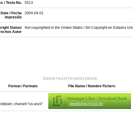
o. / Texto No.
5513
 Date / Fecha
2004-04-01
impresión
right Status/
Not copyrighted in the United States / Sin Copyright en Estados Un
rechos Autor
EBOOK FILES/ FICHERO EBOOK
Format / Formato
File Name / Nombre Fichero
ext/plain; charset="us-ascii"
/etext04/ge74v10.zip