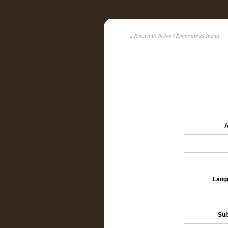
« Return to Index / Regresar al Inicio
A
Lang
Sub