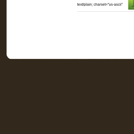
text/plain; charset="us-ascii"