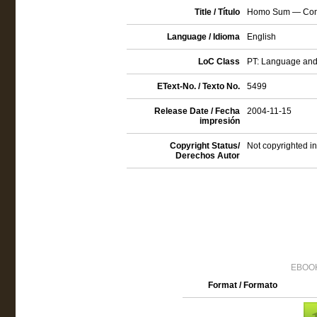
Title / Título
Homo Sum — Com
Language / Idioma
English
LoC Class
PT: Language and 
EText-No. / Texto No.
5499
Release Date / Fecha
2004-11-15
impresión
Copyright Status/
Not copyrighted in
Derechos Autor
EBOOK
Format / Formato