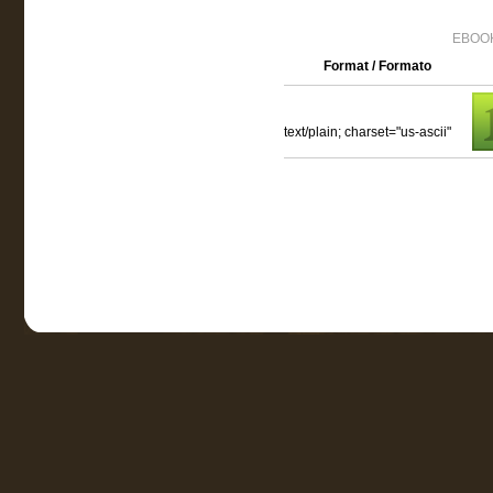
EBOOK
Format / Formato
text/plain; charset="us-ascii"