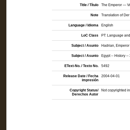
Title / Título
The Emperor — V
Note
Translation of Der
Language / Idioma
English
LoC Class
PT: Language and 
Subject / Asunto
Hadrian, Emperor 
Subject / Asunto
Egypt -- History --
EText-No. / Texto No.
5492
Release Date / Fecha
2004-04-01
impresión
Copyright Status/
Not copyrighted in
Derechos Autor