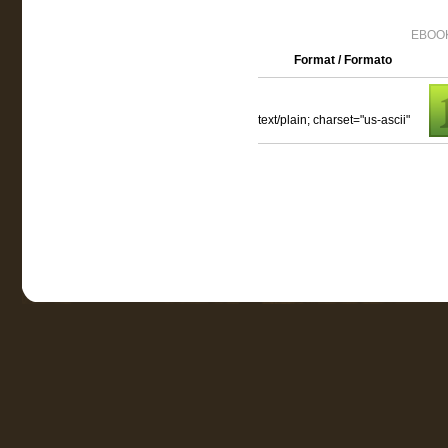
EBOOK
Format / Formato
text/plain; charset="us-ascii"