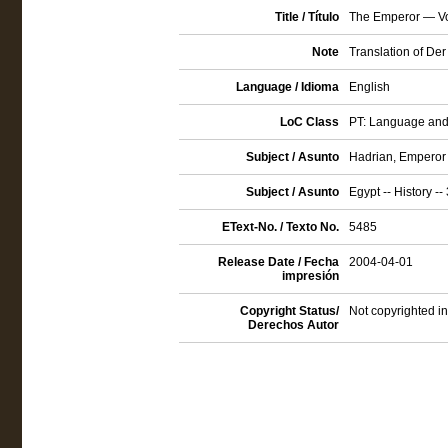
Title / Título
The Emperor — V
Note
Translation of Der
Language / Idioma
English
LoC Class
PT: Language and 
Subject / Asunto
Hadrian, Emperor 
Subject / Asunto
Egypt -- History --
EText-No. / Texto No.
5485
Release Date / Fecha
2004-04-01
impresión
Copyright Status/
Not copyrighted in
Derechos Autor