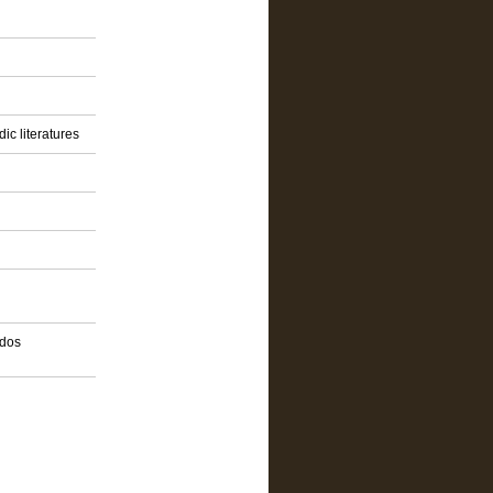
ic literatures
idos