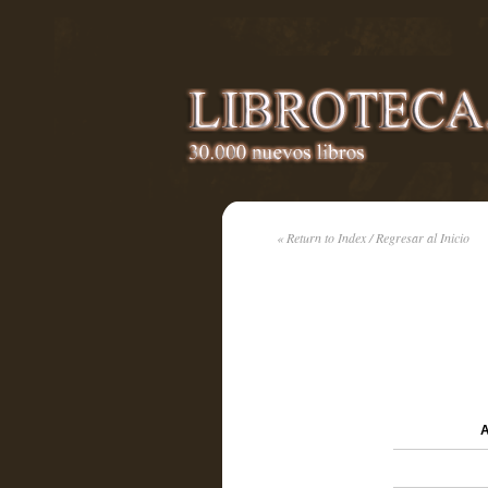
« Return to Index / Regresar al Inicio
A