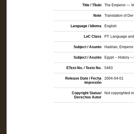
Title / Título
The Emperor — V
Note
Translation of Der
Language / Idioma
English
LoC Class
PT: Language and 
Subject / Asunto
Hadrian, Emperor 
Subject / Asunto
Egypt -- History --
EText-No. / Texto No.
5483
Release Date / Fecha
2004-04-01
impresión
Copyright Status/
Not copyrighted in
Derechos Autor