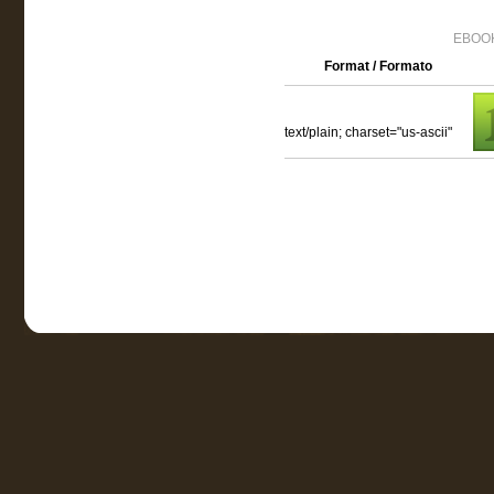
EBOOK
Format / Formato
text/plain; charset="us-ascii"