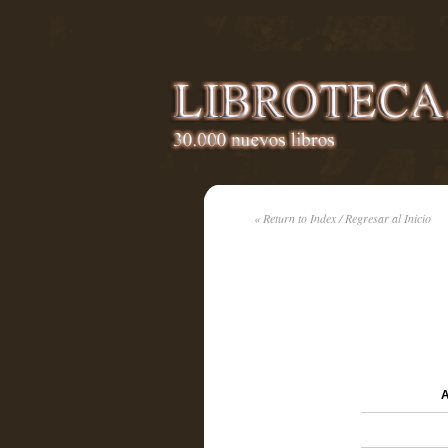
« Return to Index / Regresar al Inicio
A