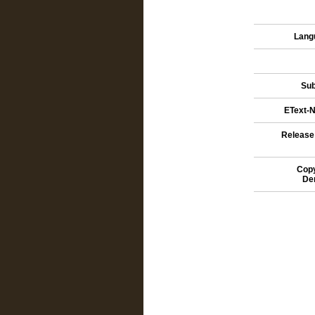
Lang
Sub
EText-N
Release
Copy
De