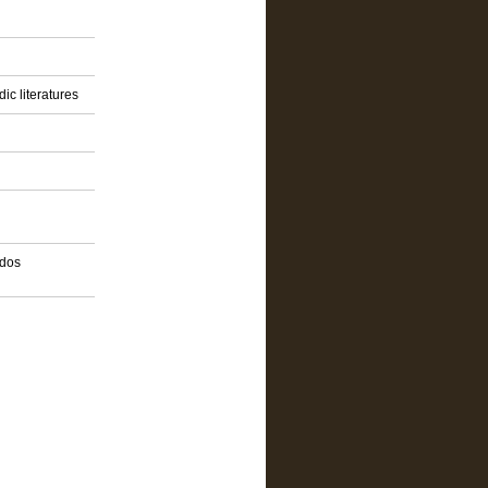
ic literatures
idos