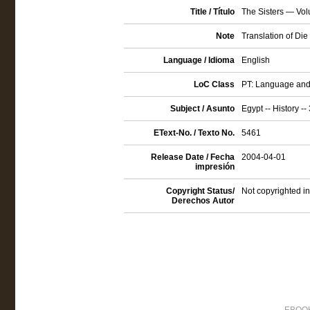
Title / Título
The Sisters — Vo
Note
Translation of Die
Language / Idioma
English
LoC Class
PT: Language and 
Subject / Asunto
Egypt -- History --
EText-No. / Texto No.
5461
Release Date / Fecha
2004-04-01
impresión
Copyright Status/
Not copyrighted in
Derechos Autor