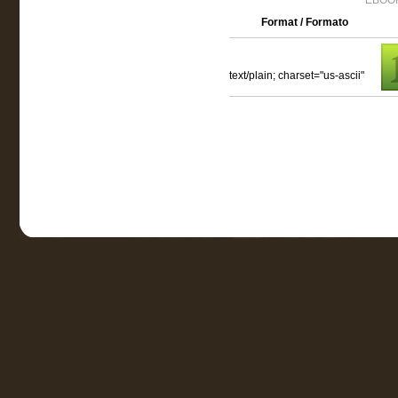
EBOOK
Format / Formato
text/plain; charset="us-ascii"