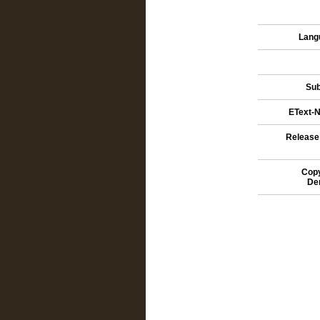
Lang
Sub
EText-N
Release
Copy
De