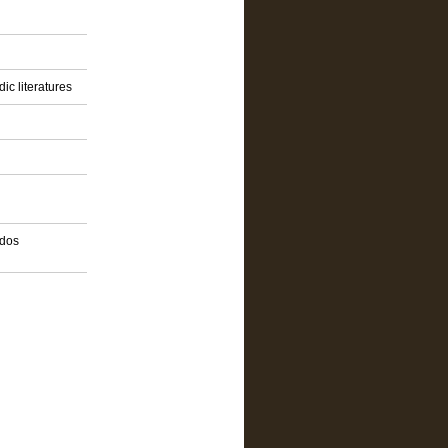
ic literatures
idos