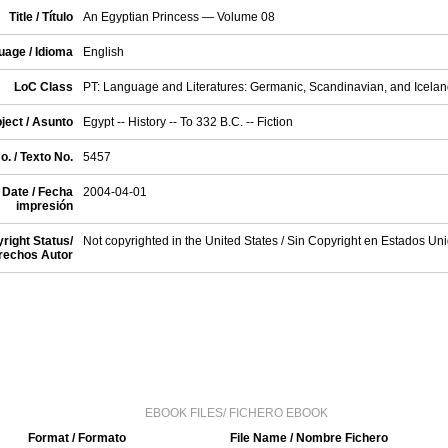
Title / Título
An Egyptian Princess — Volume 08
uage / Idioma
English
LoC Class
PT: Language and Literatures: Germanic, Scandinavian, and Iceland
ject / Asunto
Egypt -- History -- To 332 B.C. -- Fiction
o. / Texto No.
5457
 Date / Fecha
2004-04-01
impresión
right Status/
Not copyrighted in the United States / Sin Copyright en Estados Un
rechos Autor
EBOOK FILES/ FICHERO EBOOK
Format / Formato
File Name / Nombre Fichero