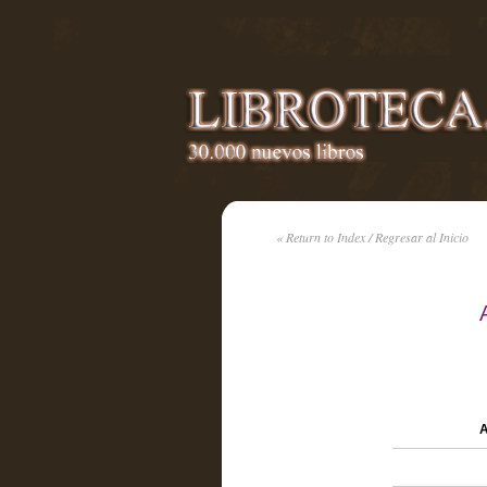
« Return to Index / Regresar al Inicio
A