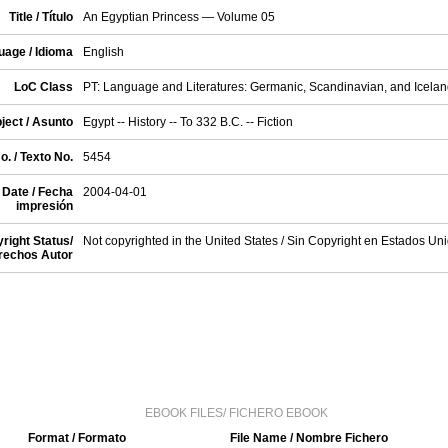
Title / Título
An Egyptian Princess — Volume 05
uage / Idioma
English
LoC Class
PT: Language and Literatures: Germanic, Scandinavian, and Iceland
ject / Asunto
Egypt -- History -- To 332 B.C. -- Fiction
o. / Texto No.
5454
 Date / Fecha
2004-04-01
impresión
right Status/
Not copyrighted in the United States / Sin Copyright en Estados Un
rechos Autor
EBOOK FILES/ FICHERO EBOOK
Format / Formato
File Name / Nombre Fichero