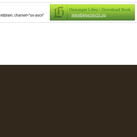
ext/plain; charset="us-ascii"
/etext04/ge16v10.zip