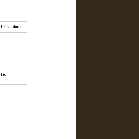
ic literatures
idos