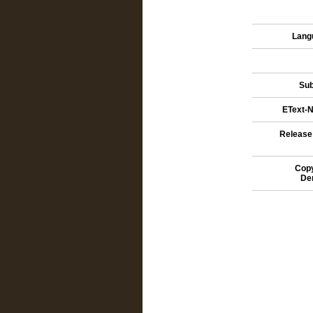
Lang
Sub
EText-N
Release
Copy
De