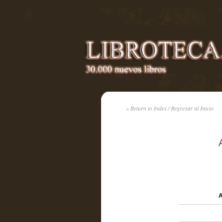
« Return to Index / Regresar al Inicio
A