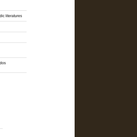
ic literatures
idos