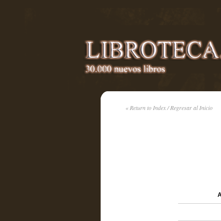
« Return to Index / Regresar al Inicio
A