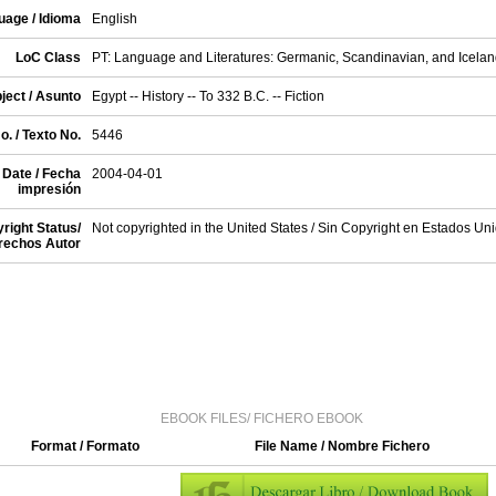
uage / Idioma
English
LoC Class
PT: Language and Literatures: Germanic, Scandinavian, and Iceland
ject / Asunto
Egypt -- History -- To 332 B.C. -- Fiction
o. / Texto No.
5446
 Date / Fecha
2004-04-01
impresión
right Status/
Not copyrighted in the United States / Sin Copyright en Estados Un
rechos Autor
EBOOK FILES/ FICHERO EBOOK
Format / Formato
File Name / Nombre Fichero