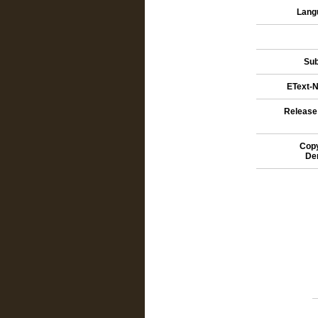
Lang
Sub
EText-N
Release
Copy
De