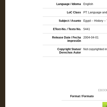
Language / Idioma
English
LoC Class
PT: Language and 
Subject / Asunto
Egypt -- History --
EText-No. / Texto No.
5441
Release Date / Fecha
2004-04-01
impresión
Copyright Status/
Not copyrighted in
Derechos Autor
EBOOK
Format / Formato