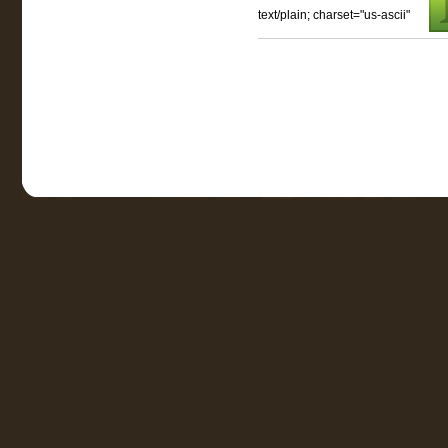
text/plain; charset="us-ascii"