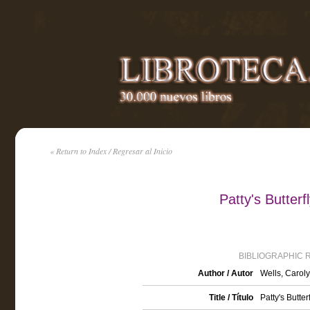
« Return to Index / Regresar al Inicio
Patty's Butter
BIBLIOGRAPHIC 
Author / Autor
Wells, Carol
Title / Título
Patty's Butter