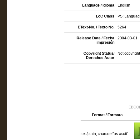
Language / Idioma
English
LoC Class
PS: Language
EText-No. / Texto No.
5264
Release Date / Fecha
2004-03-01
impresión
Copyright Status/
Not copyright
Derechos Autor
EBOOK
Format / Formato
text/plain; charset="us-ascii"