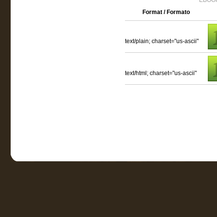
EBOOK
Format / Formato
text/plain; charset="us-ascii"
text/html; charset="us-ascii"