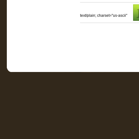
text/plain; charset="us-ascii"