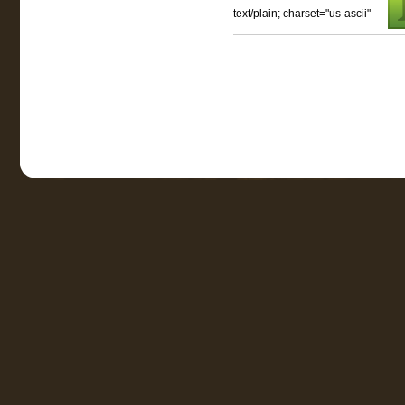
text/plain; charset="us-ascii"