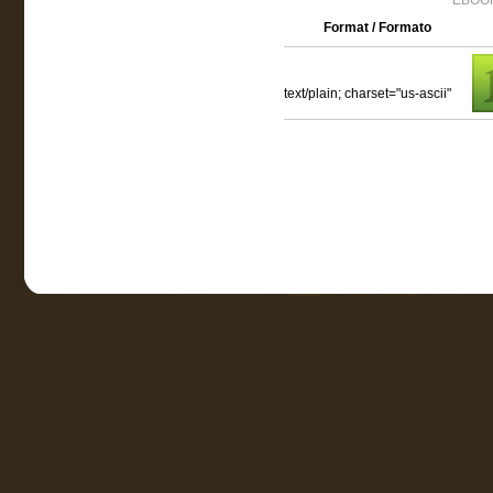
EBOOK
Format / Formato
text/plain; charset="us-ascii"