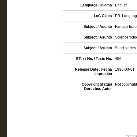
Language / Idioma
English
LoC Class
PR: Language 
Subject / Asunto
Fantasy ficti
Subject / Asunto
Science ficti
Subject / Asunto
Short stories
EText-No. / Texto No.
456
Release Date / Fecha
1996-03-01
impresión
Copyright Status/
Not copyright
Derechos Autor