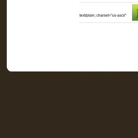
text/plain; charset="us-ascii"