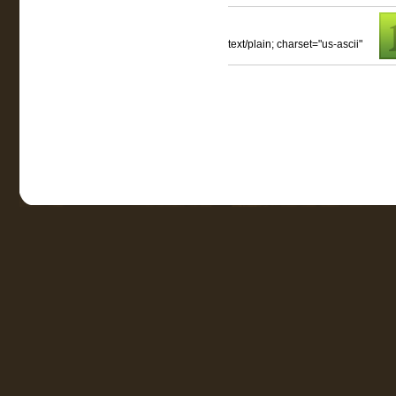
text/plain; charset="us-ascii"