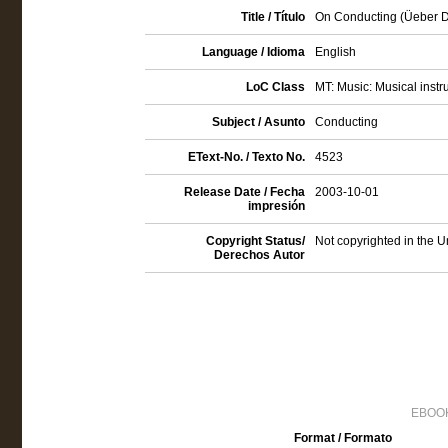
Title / Título
On Conducting (Üeber Das
Language / Idioma
English
LoC Class
MT: Music: Musical instr
Subject / Asunto
Conducting
EText-No. / Texto No.
4523
Release Date / Fecha
2003-10-01
impresión
Copyright Status/
Not copyrighted in the U
Derechos Autor
EBOOK
Format / Formato