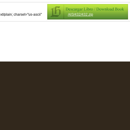
ext/plain; charset="us-ascii"
/4/3/432/432.zip