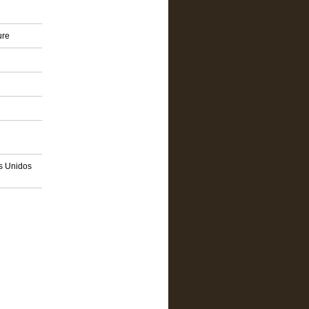
ure
os Unidos