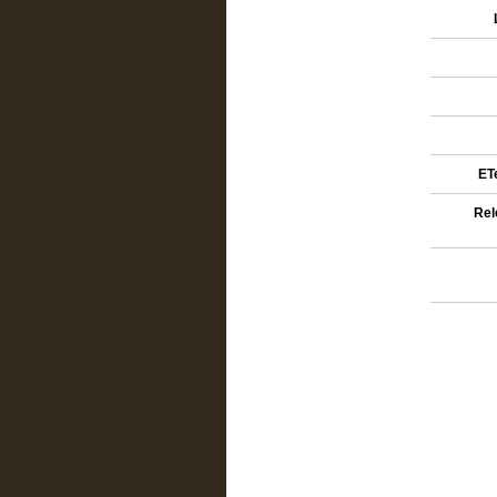
ETe
Rel