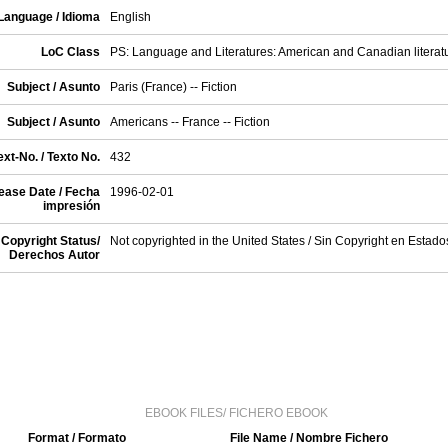
Language / Idioma
English
LoC Class
PS: Language and Literatures: American and Canadian literat
Subject / Asunto
Paris (France) -- Fiction
Subject / Asunto
Americans -- France -- Fiction
xt-No. / Texto No.
432
ease Date / Fecha
1996-02-01
impresión
Copyright Status/
Not copyrighted in the United States / Sin Copyright en Estad
Derechos Autor
EBOOK FILES/ FICHERO EBOOK
Format / Formato
File Name / Nombre Fichero