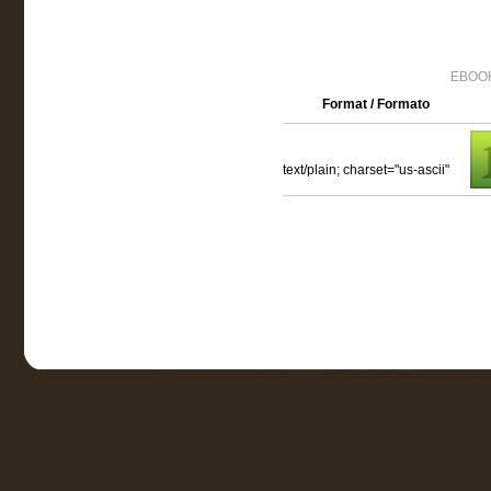
EBOOK
Format / Formato
text/plain; charset="us-ascii"