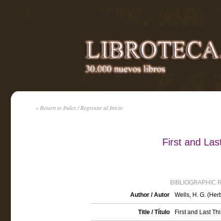
« Return to Index / Regresar al Inicio
First and Las
BIBLIOGRAPHIC 
Author / Autor
Wells, H. G. (He
Title / Título
First and Last Th