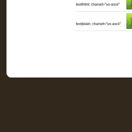
text/html; charset="us-ascii"
text/plain; charset="us-ascii"