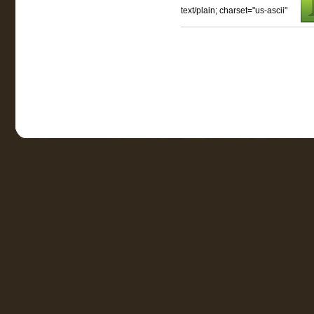
text/plain; charset="us-ascii"