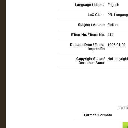
Language / Idioma
English
LoC Class
PR: Language 
Subject / Asunto
Fiction
EText-No. / Texto No.
414
Release Date / Fecha
1996-01-01
impresión
Copyright Status/
Not copyright
Derechos Autor
EBOOK
Format / Formato