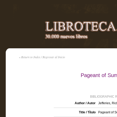
« Return to Index / Regresar al Inicio
Pageant of Sum
BIBLIOGRAPHIC 
Author / Autor
Jefferies, Ri
Title / Título
Pageant of 