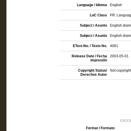
Language / Idioma
English
LoC Class
PR: Language 
Subject / Asunto
English drama
Subject / Asunto
English dra
EText-No. / Texto No.
4081
Release Date / Fecha
2003-05-01
impresión
Copyright Status/
Not copyright
Derechos Autor
EBOOK
Format / Formato