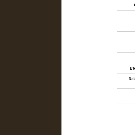
ETe
Rel