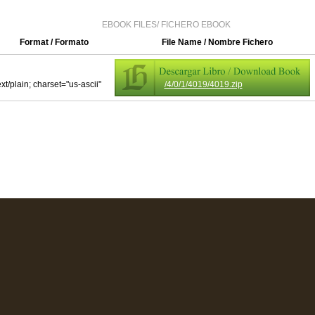
EBOOK FILES/ FICHERO EBOOK
Format / Formato
File Name / Nombre Fichero
ext/plain; charset="us-ascii"
/4/0/1/4019/4019.zip