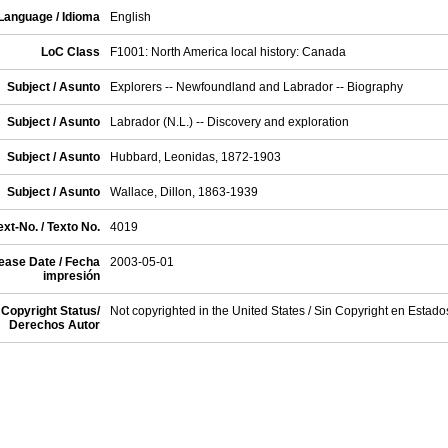
Language / Idioma
English
LoC Class
F1001: North America local history: Canada
Subject / Asunto
Explorers -- Newfoundland and Labrador -- Biography
Subject / Asunto
Labrador (N.L.) -- Discovery and exploration
Subject / Asunto
Hubbard, Leonidas, 1872-1903
Subject / Asunto
Wallace, Dillon, 1863-1939
xt-No. / Texto No.
4019
ease Date / Fecha
2003-05-01
impresión
Copyright Status/
Not copyrighted in the United States / Sin Copyright en Estad
Derechos Autor