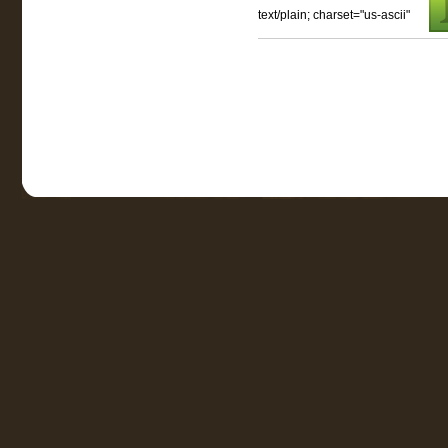
text/plain; charset="us-ascii"