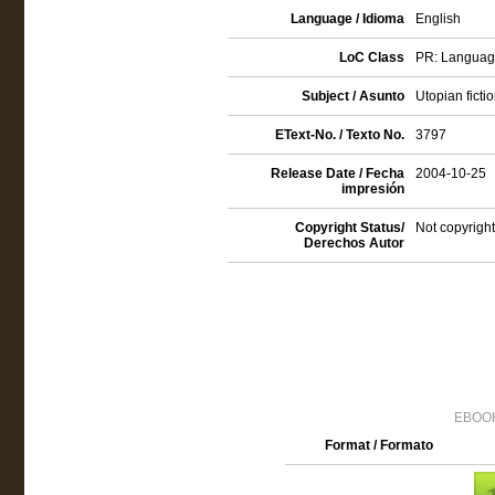
Language / Idioma
English
LoC Class
PR: Language 
Subject / Asunto
Utopian ficti
EText-No. / Texto No.
3797
Release Date / Fecha
2004-10-25
impresión
Copyright Status/
Not copyright
Derechos Autor
EBOOK
Format / Formato