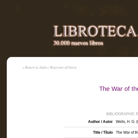
« Return to Index / Regresar al Inicio
The War of th
BIBLIOGRAPHIC 
Author / Autor
Wells, H. G.
Title / Título
The War of t