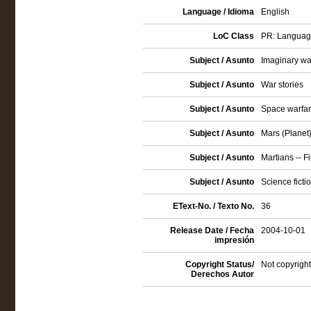
Language / Idioma
English
LoC Class
PR: Language 
Subject / Asunto
Imaginary war
Subject / Asunto
War stories
Subject / Asunto
Space warfare
Subject / Asunto
Mars (Planet) 
Subject / Asunto
Martians -- Fi
Subject / Asunto
Science ficti
EText-No. / Texto No.
36
Release Date / Fecha
2004-10-01
impresión
Copyright Status/
Not copyright
Derechos Autor