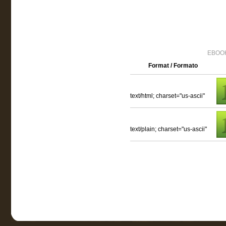
EBOOK
Format / Formato
text/html; charset="us-ascii"
text/plain; charset="us-ascii"