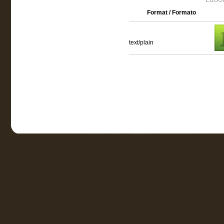
EBOOK
Format / Formato
text/plain