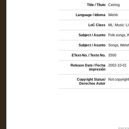
Title / Título
Ceiriog
Language / Idioma
Welsh
LoC Class
ML: Music: Li
Subject / Asunto
Folk songs, 
Subject / Asunto
Songs, Wels
EText-No. / Texto No.
3500
Release Date / Fecha
2002-10-01
impresión
Copyright Status/
Not copyright
Derechos Autor